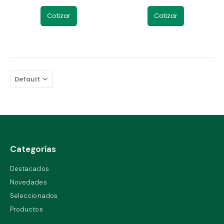
Cotizar
Cotizar
VOLTÍMETRO DIGITAL 72X72MM 0-660V SFS-7K1N TELETRIC
0
out of 5
MICRO SWITCH PALANCA LARGA XL Z-15HW24-B TELETRIC
0
out of 5
Categorías
Destacados
Novedades
Seleccionados
Productos