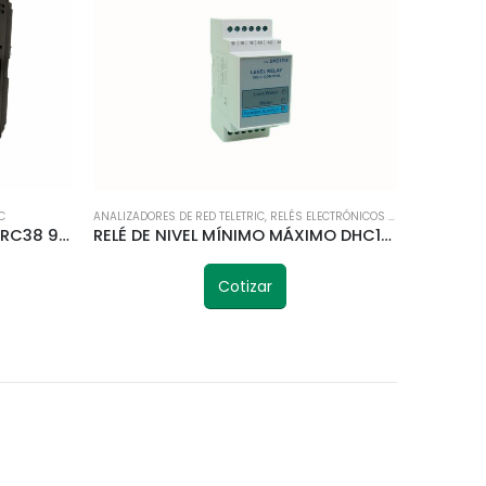
C
ANALIZADORES DE RED TELETRIC
,
RELÉS ELECTRÓNICOS Y DIGITALES
ANALIZADOR DE RED DS9L-W-RC38 96X96MM TELETRIC
RELÉ DE NIVEL MÍNIMO MÁXIMO DHC1Y-S 220V TELETRIC
Cotizar