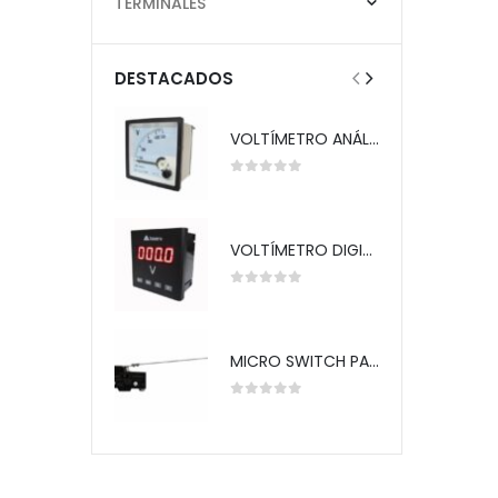
TERMINALES
DESTACADOS
VOLTÍMETRO ANÁLOGO 72X72MM 0-500V TELETRIC
0
out of 5
VOLTÍMETRO DIGITAL 72X72MM 0-660V SFS-7K1N TELETRIC
0
out of 5
MICRO SWITCH PALANCA LARGA XL Z-15HW24-B TELETRIC
0
out of 5