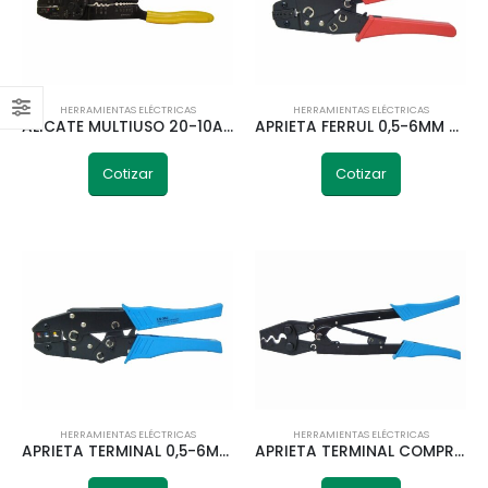
HERRAMIENTAS ELÉCTRICAS
HERRAMIENTAS ELÉCTRICAS
VOLTÍMETRO ANÁLOGO 72X72MM 0-500V TELETRIC
ALICATE MULTIUSO 20-10AWG LS-313 TELETRIC
APRIETA FERRUL 0,5-6MM HS-05WF TELETRIC
0
out of 5
Cotizar
Cotizar
VOLTÍMETRO DIGITAL 72X72MM 0-660V SFS-7K1N TELETRIC
0
out of 5
MICRO SWITCH PALANCA LARGA XL Z-15HW24-B TELETRIC
0
out of 5
HERRAMIENTAS ELÉCTRICAS
HERRAMIENTAS ELÉCTRICAS
APRIETA TERMINAL 0,5-6MM LS-30J TELETRIC
APRIETA TERMINAL COMPRESIÓN 5,5-38MM LS-38 TELETRIC