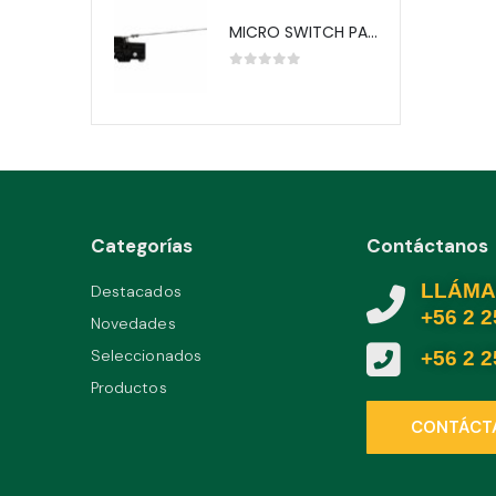
MICRO SWITCH PALANCA LARGA XL Z-15HW24-B TELETRIC
0
out of 5
Categorías
Contáctanos
LLÁMA
Destacados
+56 2 
Novedades
Seleccionados
+56 2 
Productos
CONTÁCT