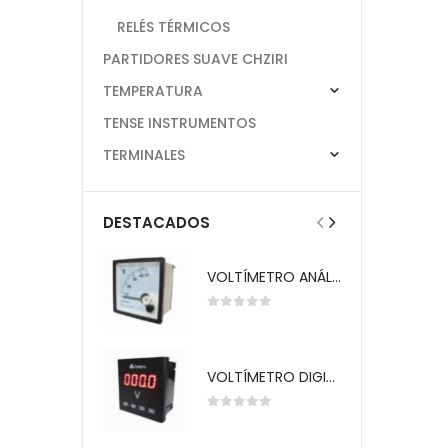
RELÉS TÉRMICOS
PARTIDORES SUAVE CHZIRI
TEMPERATURA
TENSE INSTRUMENTOS
TERMINALES
DESTACADOS
VOLTÍMETRO ANÁLOGO 72X72MM 0-500V TELETRIC
0
out of 5
VOLTÍMETRO DIGITAL 72X72MM 0-660V SFS-7K1N TELETRIC
0
out of 5