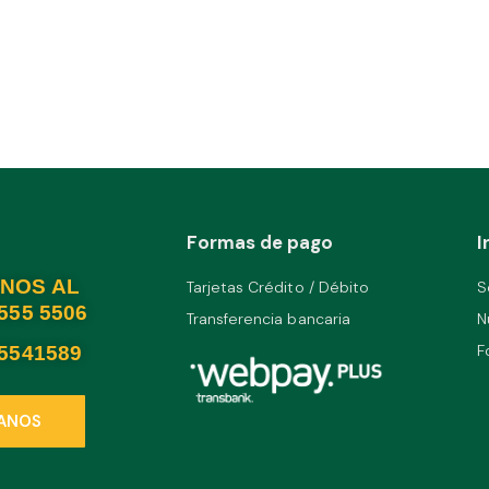
MICRO SWITCH PALANCA LARGA XL Z-15HW24-B TELETRIC
0
out of 5
Formas de pago
I
NOS AL
Tarjetas Crédito / Débito
S
2555 5506
Transferencia bancaria
N
F
25541589
ANOS