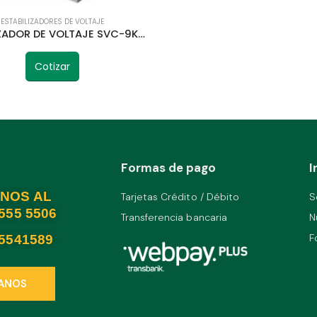
ESTABILIZADORES DE VOLTAJE
ESTABILIZADOR DE VOLTAJE SVC-9KVA 9000VA TELETRIC
Cotizar
Formas de pago
I
NOS AL
Tarjetas Crédito / Débito
S
2555 5506
Transferencia bancaria
N
F
25541589
ANOS