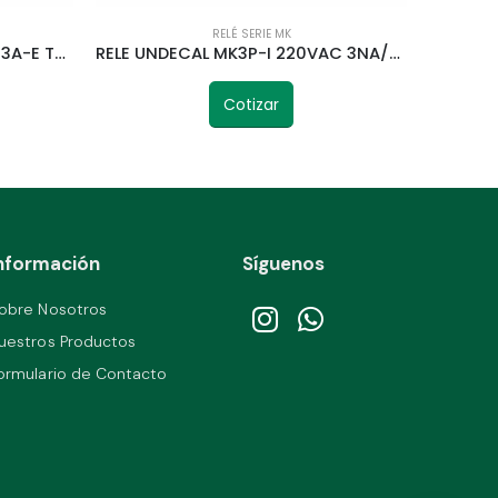
RELÉ SERIE MK
BASE UNDECAL PARA RELE PF113A-E TELETRIC
RELE UNDECAL MK3P-I 220VAC 3NA/3NC 50HZ TELETRIC
Cotizar
nformación
Síguenos
obre Nosotros
uestros Productos
ormulario de Contacto