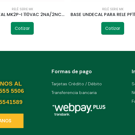
RELÉ SERIE MK
RELÉ SERIE MK
RELE OCTAL MK2P-I 110VAC 2NA/2NC 50HZ TELETRIC
Cotizar
Cotizar
Formas de pago
I
NOS AL
Tarjetas Crédito / Débito
S
2555 5506
Transferencia bancaria
N
F
25541589
ANOS