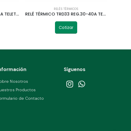
RELÉS TÉRMICOS
RELÉ TÉRMICO TRD13 REG.1-1,6A TELETRIC
RELÉ TÉRMICO TRD33 REG.30-40A TELETRIC
Cotizar
nformación
Síguenos
obre Nosotros
uestros Productos
ormulario de Contacto