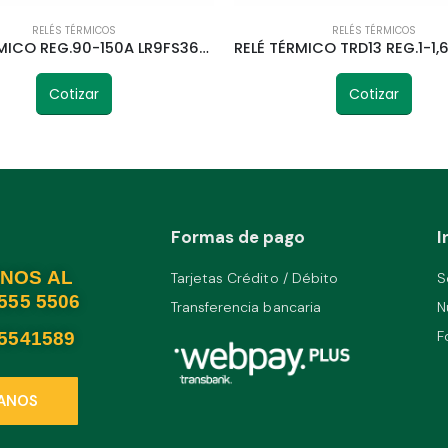
RELÉS TÉRMICOS
RELÉS TÉRMICOS
RELÉ TÉRMICO REG.90-150A LR9FS369 TELETRIC
Cotizar
Cotizar
Formas de pago
I
NOS AL
Tarjetas Crédito / Débito
S
2555 5506
Transferencia bancaria
N
F
25541589
ANOS