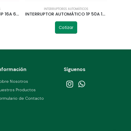
S
INTERRUPTORES AUTOMÁTICOS
INTERRUPTOR AUTOMÁTICO 3P 16A 6KA CURVA C STECK
INTERRUPTOR AUTOMÁTICO 1P 50A 10KA CURVA C STECK
Cotizar
nformación
Síguenos
obre Nosotros
uestros Productos
ormulario de Contacto