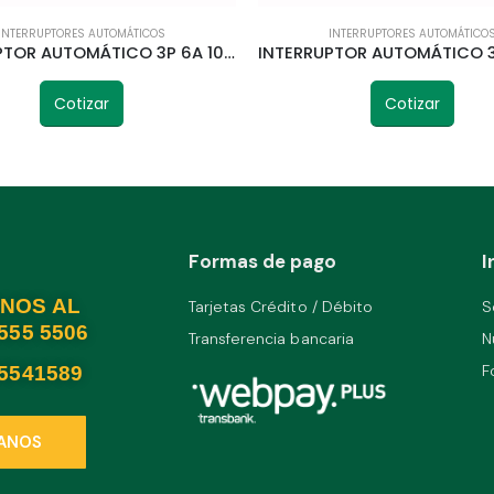
INTERRUPTORES AUTOMÁTICOS
INTERRUPTORES AUTOMÁTICO
INTERRUPTOR AUTOMÁTICO 3P 6A 10KA CURVA C STECK
Cotizar
Cotizar
Formas de pago
I
NOS AL
Tarjetas Crédito / Débito
S
2555 5506
Transferencia bancaria
N
F
25541589
ANOS