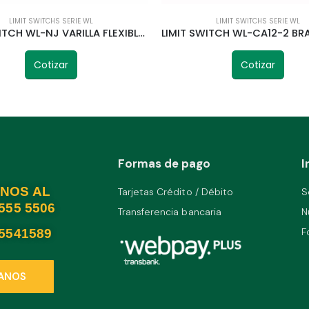
LIMIT SWITCHS SERIE WL
LIMIT SWITCHS SERIE WL
LIMIT SWITCH WL-NJ VARILLA FLEXIBLE TELETRIC
Cotizar
Cotizar
Formas de pago
I
NOS AL
Tarjetas Crédito / Débito
S
2555 5506
Transferencia bancaria
N
F
25541589
ANOS