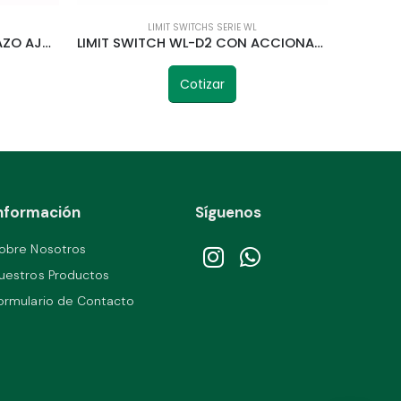
LIMIT SWITCHS SERIE WL
LIMIT SWITCH WL-CA12-2 BRAZO AJUSTABLE CON RUEDA TELETRIC
LIMIT SWITCH WL-D2 CON ACCIONAMIENTO RUEDA FIJA TELETRIC
Cotizar
nformación
Síguenos
obre Nosotros
uestros Productos
ormulario de Contacto