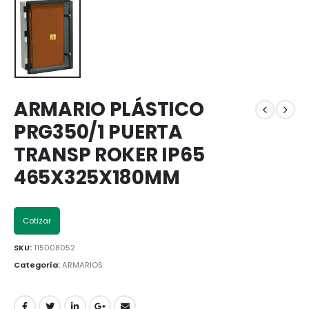
ARMARIO PLÁSTICO
PRG350/1 PUERTA
TRANSP ROKER IP65
465X325X180MM
Cotizar
SKU:
115008052
Categoría:
ARMARIOS