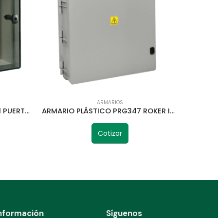
ARMARIOS
ARMARIO PLÁSTICO PRG353/1 PUERTA TRANSP. ROKER 315X330X210MM
ARMARIO PLÁSTICO PRG347 ROKER IP65 637X550X280MM
Cotizar
nformación
Síguenos