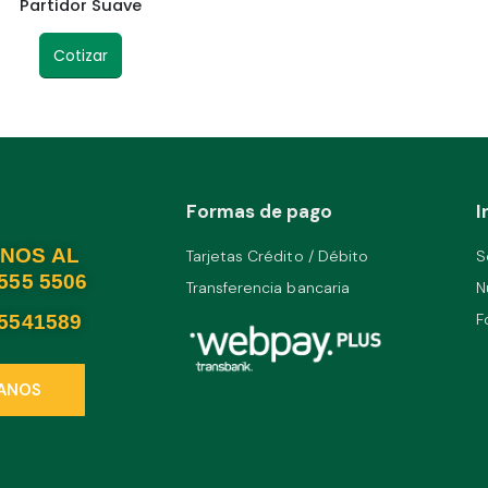
Partidor Suave
Cotizar
Formas de pago
I
NOS AL
Tarjetas Crédito / Débito
S
2555 5506
Transferencia bancaria
N
F
25541589
ANOS