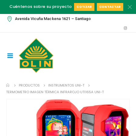
Cuéntenos sobre su proyecto
COTIZAR
CONTACTAR
Avenida Vicuña Mackena 1621 – Santiago
PRODUCTOS
INSTRUMENTOS UNI-T
TERMOMETRO IMAGEN TÉRMICA INFRAROJO UTI165A UNI-T