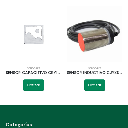
SENSORES
SENSORES
SENSOR CAPACITIVO CRY18-08PC 8MM PNP NO+NC TELETRIC
SENSOR INDUCTIVO CJY30E-10NC 10MM NPN NO+NC TELETRIC
Cotizar
Cotizar
Categorías