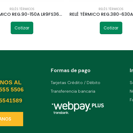
RELÉS TÉRMICOS
RELÉS TÉRMICOS
RELÉ TÉRMICO REG.90-150A LR9FS369 TELETRIC
Cotizar
Cotizar
Formas de pago
I
NOS AL
Tarjetas Crédito / Débito
S
2555 5506
Transferencia bancaria
N
F
25541589
ANOS