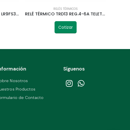
RELÉS TÉRMICOS
RELÉ TÉRMICO REG.380-630A LR9FS381 TELETRIC
RELÉ TÉRMICO TRD13 REG.4-6A TELETRIC
Cotizar
nformación
Síguenos
obre Nosotros
uestros Productos
ormulario de Contacto