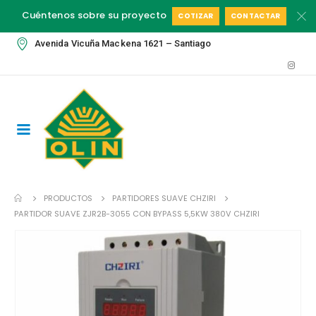
Cuéntenos sobre su proyecto
COTIZAR
CONTACTAR
Avenida Vicuña Mackena 1621 – Santiago
PRODUCTOS
PARTIDORES SUAVE CHZIRI
PARTIDOR SUAVE ZJR2B-3055 CON BYPASS 5,5KW 380V CHZIRI