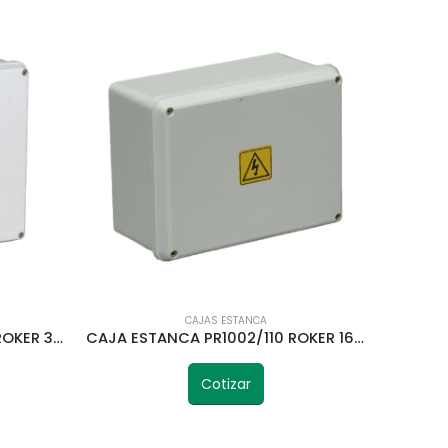
CAJAS ESTANCA
CAJA ESTANCA PR1004/170 ROKER 305X305X170MM IP65
CAJA ESTANCA PR1002/110 ROKER 162X212X110MM IP65
Cotizar