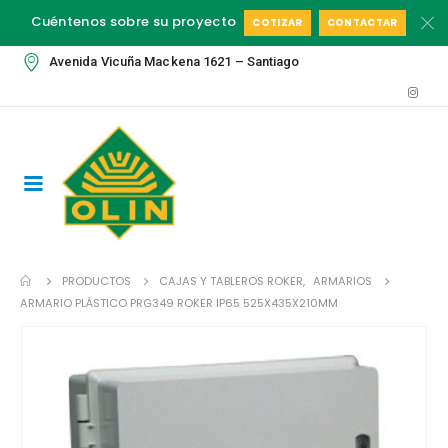
Cuéntenos sobre su proyecto
COTIZAR
CONTACTAR
Avenida Vicuña Mackena 1621 – Santiago
PRODUCTOS
CAJAS Y TABLEROS ROKER
,
ARMARIOS
ARMARIO PLÁSTICO PRG349 ROKER IP65 525X435X210MM